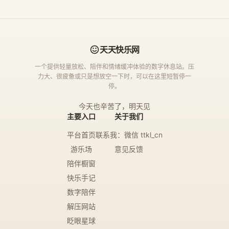
天天快乐网
一个提供轻量放松、陪伴和情绪缓冲体验的数字休息站。压
力大、很疲惫或只是想放空一下时，可以在这里短暂停一
停。
今天也辛苦了，明天见
主要入口
关于我们
平台首页
联系我：微信 ttkl_cn
游乐场
意见反馈
陪伴橱窗
快乐手记
数字陪伴
解压网站
眨眼星球